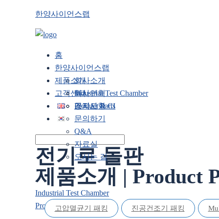
한양사이언스랩
홈
한양사이언스랩
제품소개
회사소개
고객센터
회사연혁
Industrial Test Chamber
조직도 & CI
Product Parts
공지사항
문의하기
Q&A
자료실
전기로 돌판
오시는 길
제품소개 | Product 
Industrial Test Chamber
Product Parts
고압멸균기 패킹
진공건조기 패킹
Mu