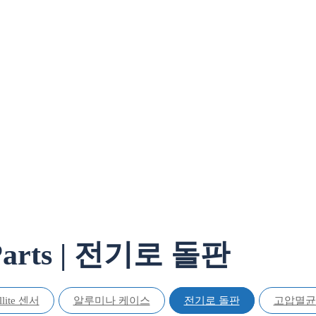
Parts | 전기로 돌판
llite 센서
알루미나 케이스
전기로 돌판
고압멸균