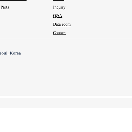
 Parts
Inquiry
Q&A
Data room
Contact
eoul, Korea
]