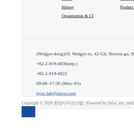
History
Product
Organization & CI
(Wolgye-dong)19, Wolgye-ro, 42-Gil, Nowon-gu, S
+82-2-919-6836(rep.)
+82-2-919-6822
09:00~17:30 (Mon~Fri)
hysc-lab@naver.com
Copyright © 2026 한양사이언스랩 | Powered by [hfce_site_title