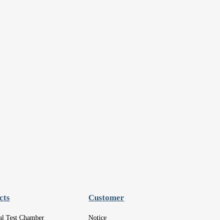
cts
Customer
ial Test Chamber
Notice