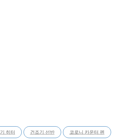
기 히터
건조기 선반
코로니 카운터 펜