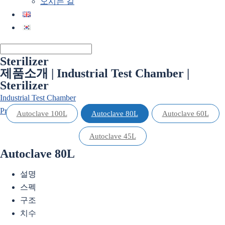
오시는 길
Sterilizer
제품소개 | Industrial Test Chamber |
Sterilizer
Industrial Test Chamber
Product Parts
Autoclave 100L
Autoclave 80L
Autoclave 60L
Autoclave 45L
Autoclave 80L
설명
스펙
구조
치수