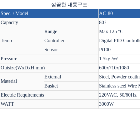
깔끔한 내통구조.
Spec. / Model
AC-80
Capacity
80ℓ
Range
Max 125 °C
Temp
Controller
Digital PID Controll
Sensor
Pt100
Pressure
1.5kg /㎤
Outsize(WxDxH,mm)
600x710x1080
External
Steel, Powder coati
Material
Basket
Stainless steel Wire
Electric Requirements
220VAC, 50/60Hz
WATT
3000W