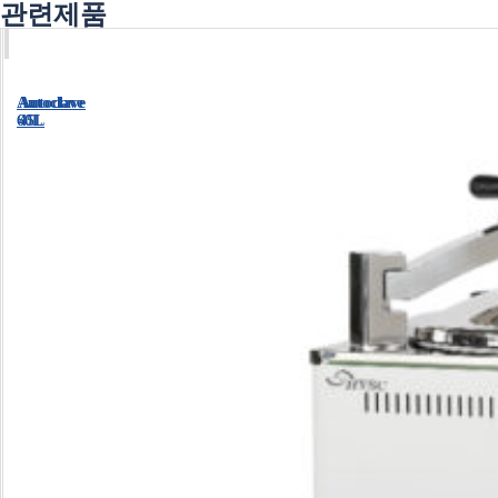
관련제품
Autoclave
Autoclave
60L
45L