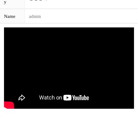
y
Name
admin