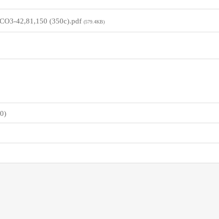
42,81,150 (350c).pdf
(579.4KB)
0)