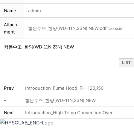
Name
admin
Attach
항온수조_한양(WD-11N,23N) NEW.pdf
(365.5KB)
ment
항온수조_한양(WD-11N,23N) NEW
LIST
Prev
Introduction_Fume Hood_FH-120,150
-
항온수조_한양(WD-11N,23N) NEW
Next
Introduction_High Temp Convection Oven